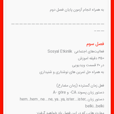
به همراه انجام آزمون پایان فصل دوم
ــ ــ ــ ــ ــ ــ ــ ــ ــ ــ ــ ــ ــ ــ ــ ــ ــ ــ ــ ــ ــ ــ ــ
ــ ــ ـ
فصل سوم
فعالیت‌های اجتماعی Sosyal Etkinlik
۳۵۰ دقیقه اموزش
در ۲۰ قسمت ویدیویی
به همراه حل تمرین های نوشتاری و شنیداری
فعل زمان گسترده (زمان مضارع)
دستور زبان پسوند CA- و A- göre
دستور زبان hem…hem , ne….ne, ya…ya, ister….ister,
belki…belki
مهارت هایی که در این فصل یاد خواهید گرفت: