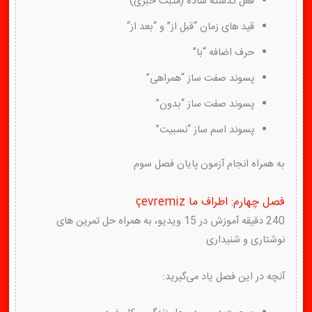
فعل گذشته ساده (مثبت خبری)
قید های زمان “قبل از” و “بعد از“
حرف اضافه “با”
پسوند صفت ساز “همراهی”
پسوند صفت ساز “بدون”
پسوند اسم ساز “نسبیت”
به همراه انجام آزمون پایان فصل سوم
فصل چهارم: اطراف ما çevremiz
240 دقیقه آموزش در 15 ویدیو، به همراه حل تمرین های
نوشتاری و شنیداری
آنچه در این فصل یاد می‌گیرید: