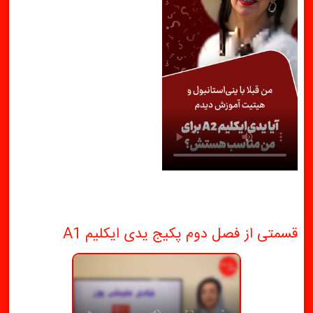
قسمتی از فصل دوم پکیج یدی ایکلیم A1