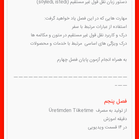
دستور زبان نقل قول غیر مستقیم (söyledi, istedi)
مهارت هایی که در این فصل یاد خواهید گرفت:
استفاده از عبارات مرتبط با سفر
درک و کاربرد نقل قول غیر مستقیم در متون و مکالمه ها
درک ویژگی های اساسی مرتبط با خدمات و محصولات
به همراه انجام آزمون پایان فصل چهارم
ــ ــ ــ ــ ــ ــ ــ ــ ــ ــ ــ ــ ــ ــ ــ ــ ــ ــ ــ ــ ــ ــ ــ
ــ ــ ـ
فصل پنجم
از تولید به مصرف Üretimden Tüketime
دقیقه اموزش
در ۱۴ قسمت ویدیویی