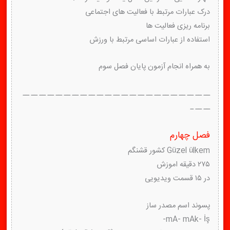
درک عبارات مرتبط با فعالیت های اجتماعی
برنامه ریزی فعالیت ها
استفاده از عبارات اساسی مرتبط با ورزش
به همراه انجام آزمون پایان فصل سوم
ــ ــ ــ ــ ــ ــ ــ ــ ــ ــ ــ ــ ــ ــ ــ ــ ــ ــ ــ ــ ــ ــ ــ
ــ ــ ـ
فصل چهارم
Güzel ülkem کشور قشنگم
۲۷۵ دقیقه اموزش
در ۱۵ قسمت ویدیویی
پسوند اسم مصدر ساز
mA- mAk- İş-