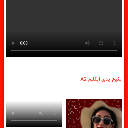
پکیج یدی ایکلیم A2