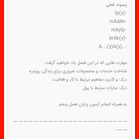
پسوند فعلی
-(y)Ip
-mAdAn
-mAyIp
-(y)ArAk
-…(y)A, …(y)A
مهارت هایی که در این فصل یاد خواهید گرفت:
شناخت خدمات و محصولات ضروری برای زندگی روزمره
درک و کاربرد مفاهیم مرتبط با کار و فعالیت
درک عبارات مرتبط با پول
به همراه انجام آزمون پایان فصل پنجم
ــ ــ ــ ــ ــ ــ ــ ــ ــ ــ ــ ــ ــ ــ ــ ــ ــ ــ ــ ــ ــ ــ ــ
ــ ــ ـ