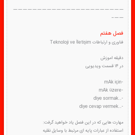
ــ ــ ــ ــ ــ ــ ــ ــ ــ ــ ــ ــ ــ ــ ــ ــ ــ ــ ــ ــ ــ ــ ــ
ــ ــ ـ
فصل هفتم
فناوری و ارتباطات Teknoloji ve İletişim
دقیقه اموزش
در ۱۴ قسمت ویدیویی
-mAk için
-mAk üzere
-…diye sormak
-…diye cevap vermek
مهارت هایی که در این فصل یاد خواهید گرفت:
استفاده از عبارات پایه ای مرتبط با وسایل نقلیه