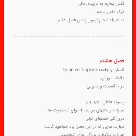
گفتن وقایع به ترتیب زمانی
درک اخبار ساده
به همراه انجام آزمون پایان فصل هفتم
ــ ــ ــ ــ ــ ــ ــ ــ ــ ــ ــ ــ ــ ــ ــ ــ ــ ــ ــ ــ ــ ــ ــ
ــ ــ ـ
فصل هشتم
انسان و جامعه İnsan ve Toplum
دقیقه اموزش
در ۱۰ قسمت ویدیویی
پسوند فاعلی -an -en
عبارات و متنهای مرتبط با انواع شخصیت ها
مرور کلی فصلهای قبلی
مهارت هایی که در این فصل یاد خواهید گرفت:
عبارات مرتبط با ویژگی های شخصیتی