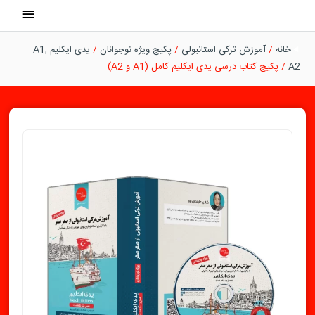
رش
فهرست
ه
اصلی
حتوا
خانه
/
آموزش ترکی استانبولی
/
پکیج ویژه نوجوانان
/
یدی ایکلیم A1,
A2
/ پکیج کتاب درسی یدی ایکلیم کامل (A1 و A2)