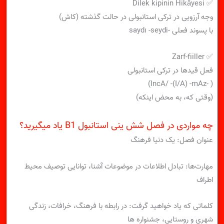
✅ Dilek kipinin Hikâyesi
وجه آرزویی در ترکی استانبولی در حالت گذشته (کاش)
با پسوند فعلی -saydı -seydi
✅ Zarf-fiiller
فعل قیدها در ترکی استانبولی
( -IncA/ -(I/A) -mAz)
(وقتی که، به محض اینکه)
چه مواردی در فصل شش ینی استانبول B1 یاد میگیرید؟
عنوان فصل: یک دنیا فرهنگ
مهارت‌ها: تبادل اطلاعات در موضوعات آشنا، توانایی توصیف محیط
اطراف
کلماتی که یاد خواهید گرفت: در رابطه با فرهنگ، خرافات، زندگی
شهری و روستایی، جشنواره ها