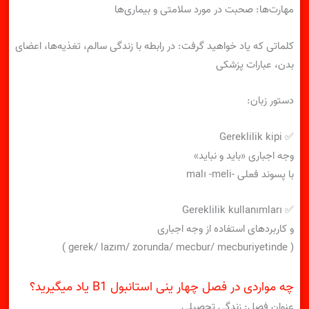
مهارت‌ها: صحبت در مورد سلامتی و‌ بیماری‌ها
کلماتی که یاد خواهید گرفت: در رابطه با زندگی سالم، تغذیه‌ها، اعضای
بدن، عبارات پزشکی
دستور زبان:
✅ Gereklilik kipi
وجه اجباری «باید و نباید»
با پسوند فعلی -malı -meli
✅ Gereklilik kullanımları
و کاربردهای استفاده از وجه اجباری
( gerek/ lazım/ zorunda/ mecbur/ mecburiyetinde )
چه مواردی در فصل چهار ینی استانبول B1 یاد میگیرید؟
عنوان فصل: زندگی تحصیلی