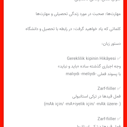
مهارت‌ها: صحبت در مورد زندگی تحصیلی و مهارت‌ها
کلماتی که یاد خواهید گرفت: در رابطه با تحصیل و دانشگاه
دستور زبان:
✅ Gereklilik kipinin Hikâyesi
وجه اجباری گذشته ساده «باید و نباید»
با پسوند فعلی -malıydı -meliydi
✅ Zarf-fiiller
فعل قیدها در ترکی استانبولی
( -mAk için/ -mA+iyelik için/ -mAk üzere)
✅ Zarf-fiiller
فعل قیدها درترکی استانبولی