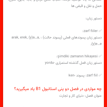
حمل و نقل و قبض ها
دستور زبان:
✅ zarf fiiler:
دستور زبان پسوندهای فعلی (پسوند حالت) : arak, erek, (y)a…a,
(y)e…e,
✅ şimdiki zamanın hikayesi:
دستور زبان فعل گذشته استمراری -yordu
✅ zarf fiil: پسوند -ken
چه مواردی در فصل دو ینی استانبول B1 یاد میگیرید؟
عنوان فصل: دنیای کار و تجارت