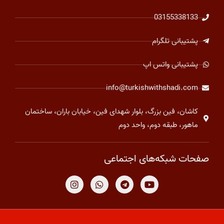
03155338133
پشتیبانی تلگرام
پشتیبانی واتس اپ
info@turkishwithshadi.com
کاشان، فین بزرگ، بلوار شهدای فین، خیابان باران، ساختمان
ماهور، طبقه دوم، واحد دوم
صفحات شبکه‌های اجتماعی
I
W
T
Y
n
h
e
o
s
a
l
u
t
t
e
t
a
s
g
u