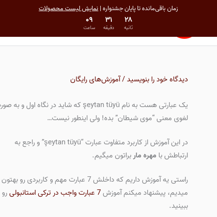
رش
فهرست
زمان باقی‌مانده تا پایان جشنواره |
نمایش لیست محصولات
ه
۰۹
۳۱
۲۸
اصلی
پایان مهلت در 16 مرداد 1405 00:00
ثانیه
دقیقه
ساعت
حتوا
دیدگاه‌ خود را بنویسید
/
آموزش‌های رایگان
یک عبارتی هست به نام şeytan tüyü که شاید در نگاه اول و به ص
لغوی معنی “موی شیطان” بده! ولی اینطور نیست…
در این آموزش از کاربرد متفاوت عبارت “şeytan tüyü” و راجع به
ارتباطش با
مهره مار
براتون میگیم.
راستی یه آموزش داریم که داخلش 7 عبارت مهم و کاربردی رو بهتو
میدیم، پیشنهاد میکنم آموزش
7 عبارت واجب در ترکی استانبولی
رو
ببینید.