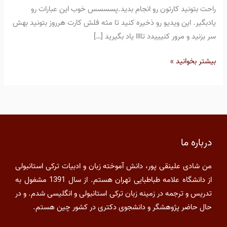
راحت بتونید کارتون رو انجام بدید.پسسسس خوب این عبارات رو
یادبگیر. این ویدیو رو ذخیره کنید تا مثه فلش کارت هرروز بتونید بهش
سر بزنید و مرور کنیییدد تاااا یاد بگیرید […]
بیشتر بخوانید »
درباره ما
من شادی علینقی پور، دانش آموخته زبان و ادبیات ترکی استانبولی
از دانشگاه علامه طباطبایی تهران هستم. از سال 1391 مشغول به
تدریس و ترجمه در زمینه زبان ترکی استانبولی و انگلیسی شدم. و در
حال حاضر پژوهشگر و دانشجوی دکتری در کشور چین هستم.