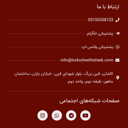
ارتباط با ما
03155338133
پشتیبانی تلگرام
پشتیبانی واتس اپ
info@turkishwithshadi.com
کاشان، فین بزرگ، بلوار شهدای فین، خیابان باران، ساختمان
ماهور، طبقه دوم، واحد دوم
صفحات شبکه‌های اجتماعی
I
W
T
Y
n
h
e
o
s
a
l
u
t
t
e
t