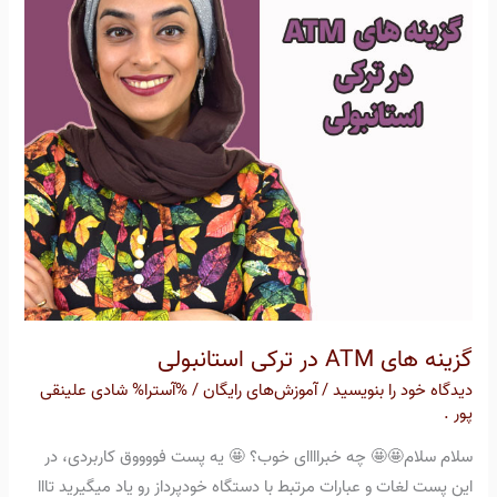
ترکی
استانبولی
گزینه های ATM در ترکی استانبولی
دیدگاه‌ خود را بنویسید
/
آموزش‌های رایگان
/ %آسترا%
شادی علینقی
پور .
سلام سلام🤩🤩 چه خبراااای خوب؟ 🤩 یه پست فووووق کاربردی، در
این پست لغات و عبارات مرتبط با دستگاه خودپرداز رو یاد میگیرید تااا