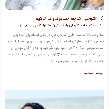
16 شوخی کوچه خیابونی در ترکیه
یک دیدگاه
/
آموزش‌های رایگان
/ %آسترا%
شادی علینقی پور .
سلام سلام🤩 دوست داری شوخی کنی در ترکی استانبولی نمیدونی
چجوری؟ از چه عباراتی استفاده کنی؟ پس این ویدیو رو ببین! یا یکی
سر به سرتون میذاره گاهی، نمیدونید شوخیه یا جدی؟ این ویدیو رو
ببین! که میتونه برات مفید باشه😎😃 این ویدیو رو ذخیره کنید تا مثه
فلش کارت هرروز بتونید بهش سر بزنید
بیشتر بخوانید »
5
اصطلاح
با