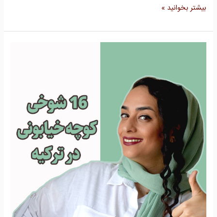
بیشتر بخوانید »
16
شوخی
کوچه
خیابونی
در
ترکیه