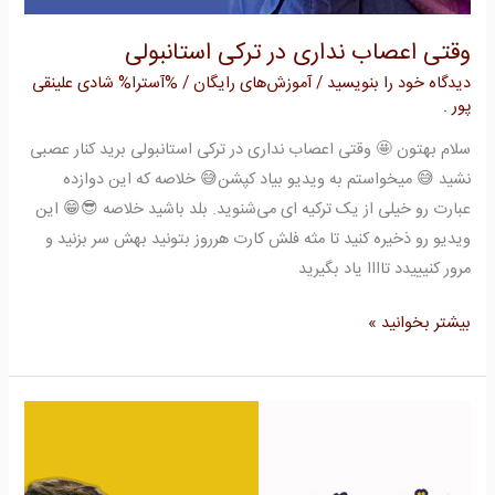
وقتی اعصاب نداری در ترکی استانبولی
دیدگاه‌ خود را بنویسید
/
آموزش‌های رایگان
/ %آسترا%
شادی علینقی
پور .
سلام بهتون 🤩 وقتی اعصاب نداری در ترکی استانبولی برید کنار عصبی
نشید 😅 میخواستم به ویدیو بیاد کپشن😅 خلاصه که این دوازده
عبارت رو خیلی از یک ترکیه ای می‌شنوید. بلد باشید خلاصه 😎😁 این
ویدیو رو ذخیره کنید تا مثه فلش کارت هرروز بتونید بهش سر بزنید و
مرور کنیییدد تاااا یاد بگیرید
بیشتر بخوانید »
به
وقت
عصبانیت