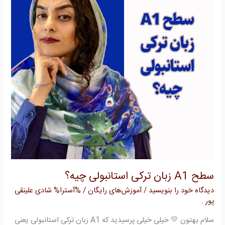
ترکی
استانبولی
چیه؟
سطح A1 زبان ترکی استانبولی چیه؟
دیدگاه‌ خود را بنویسید
/
آموزش‌های رایگان
/ %آسترا%
شادی علینقی
پور .
سلام بهتون 💛 خیلی خیلی پرسیدید که A1 زبان ترکی استانبولی یعنی