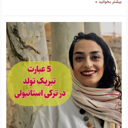
بیشتر بخوانید »
5
عبارت
تبریک
تولد
در
ترکی
استانبولی