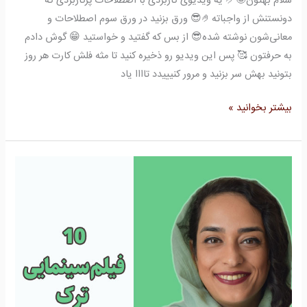
سلام بهتون🤩🤌 یه ویدیوی کاربردی با اصطلاحات پرکاربردی که
دونستنش از واجباته🤌😎 ورق بزنید در ورق سوم اصطلاحات و
معانی‌شون نوشته شده😎 از بس که گفتید و خواستید 😁 گوش دادم
به حرفتون 🥰 پس این ویدیو رو ذخیره کنید تا مثه فلش کارت هر روز
بتونید بهش سر بزنید و مرور کنیییدد تاااا یاد
بیشتر بخوانید »
10
فیلم
سینمایی
ترک
که
باید
ببینید