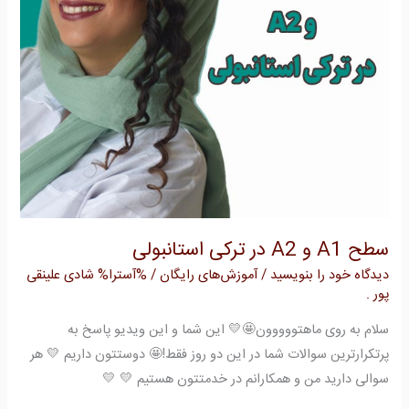
استانبولی
سطح A1 و A2 در ترکی استانبولی
دیدگاه‌ خود را بنویسید
/
آموزش‌های رایگان
/ %آسترا%
شادی علینقی
پور .
سلام به روی ماهتووووون🤩💛 این شما و این ویدیو پاسخ به
پرتکرارترین سوالات شما در این دو روز فقط!🤩 دوستتون داریم 💛 هر
سوالی دارید من و همکارانم در خدمتتون هستیم 💛 💛