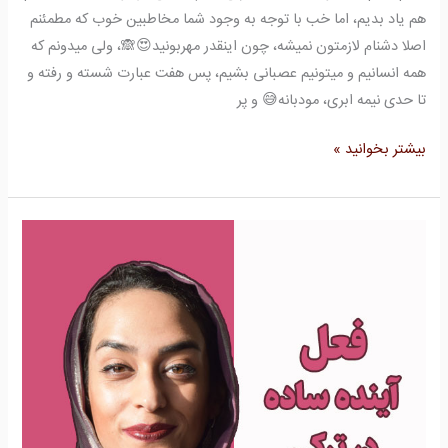
هم یاد بدیم، اما خب با توجه به وجود شما مخاطبین خوب که مطمئنم
اصلا دشنام لازمتون نمیشه، چون اینقدر مهربونید😍🙈، ولی میدونم که
همه انسانیم و میتونیم عصبانی بشیم، پس هفت عبارت شسته و رفته و
تا حدی نیمه ابری، مودبانه😅 و پر
بیشتر بخوانید »
فعل
آینده
ساده
در
ترکی
استانبولی