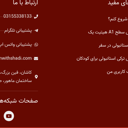
ای مفید
ارتباط با ما
03155338133
شروع کنم؟
پشتیبانی تلگرام
 A1 هیتیت یک
پشتیبانی واتس اپ
ستانبولی در سفر
ترکی استانبولی برای کودکان
shwithshadi.com
کاربری من
کاشان، فین بزرگ، 
ساختمان ماهور، ط
صفحات شبکه‌ها
Y
o
u