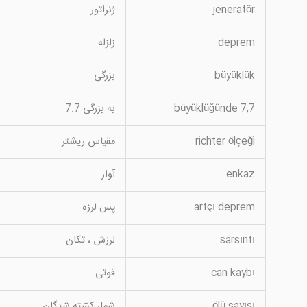
jeneratör
ژنراتور
deprem
زلزله
büyüklük
بزرگی
büyüklüğünde 7,7
به بزرگی 7.7
richter ölçeği
مقیاس ریشتر
enkaz
آوار
artçı deprem
پس لرزه
sarsıntı
لرزش ، تکان
can kaybı
فوتی
ölü sayısı
شمار کشته شدگان