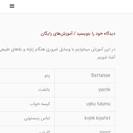
رش
فهرست
ه
اصلی
حتوا
دیدگاه‌ خود را بنویسید
/
آموزش‌های رایگان
در این آموزش میخوایم با وسایل ضروری هنگام زلزله و بلاهای طبیعی
آشنا شویم.
Battaniye
پتو
yastık
بالشت
uyku tulumu
کیسه خواب
kışlık kiyafet
لباس زمستونی
mont
کاپشن