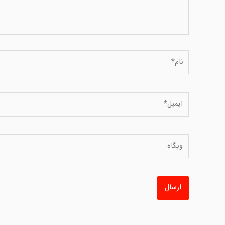
نام*
ایمیل*
وبگاه