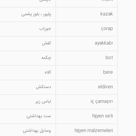
kazak
پلیور ، بلوز پشمی
çorap
جوراب
ayakkabı
کفش
bot
چکمه
bere
کلاه
eldiven
دستکش
iç çamaşırı
لباس زیر
hijyen seti
ست بهداشتی
hijyen malzemeleri
وسایل بهداشتی