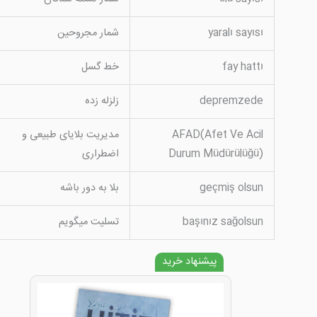
yaralı sayısı
شمار مجروحین
fay hattı
خط گسل
depremzede
زلزله زده
AFAD(Afet Ve Acil
مدیریت بلایای طبیعی و
Durum Müdürülüğü)
اضطراری
geçmiş olsun
بلا به دور باشه
başınız sağolsun
تسلیت میگویم
پیشنهاد خرید