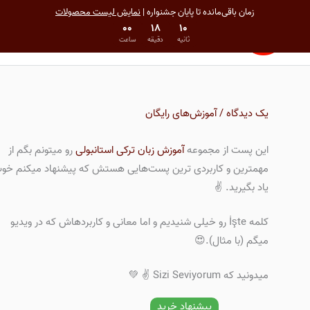
رش
فهرست
زمان باقی‌مانده تا پایان جشنواره |
نمایش لیست محصولات
ه
۰۰
۱۸
۱۰
اصلی
پایان مهلت در 16 مرداد 1405 00:00
ثانیه
دقیقه
ساعت
حتوا
یک دیدگاه
/
آموزش‌های رایگان
این پست از مجموعه
آموزش زبان ترکی استانبولی
رو میتونم بگم از
مهمترین و کاربردی ترین پست‌هایی هستش که پیشنهاد میکنم خو
یاد بگیرید. ✌️
کلمه İşte رو خیلی شنیدیم و اما معانی و کاربردهاش که در ویدیو
میگم (با مثال).😍
میدونید که Sizi Seviyorum ✌️ 💚
پیشنهاد خرید