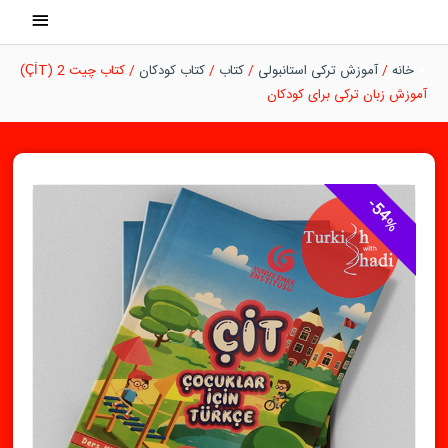
رش
فهرست
ه
اصلی
حتوا
خانه
/
آموزش ترکی استانبولی
/
کتاب
/
کتاب کودکان
/ کتاب چیت 2 (ÇİT)
آموزش زبان ترکی برای کودکان
54
%