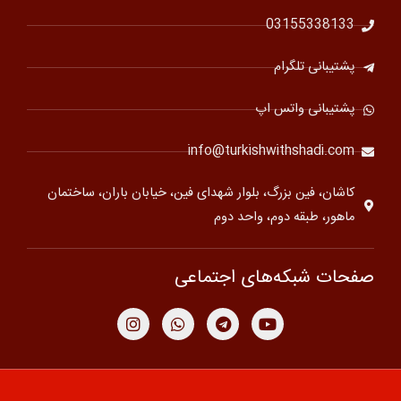
03155338133
پشتیبانی تلگرام
پشتیبانی واتس اپ
info@turkishwithshadi.com
کاشان، فین بزرگ، بلوار شهدای فین، خیابان باران، ساختمان
ماهور، طبقه دوم، واحد دوم
صفحات شبکه‌های اجتماعی
I
W
T
Y
n
h
e
o
s
a
l
u
t
t
e
t
a
s
g
u
g
a
r
b