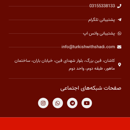
03155338133
پشتیبانی تلگرام
پشتیبانی واتس اپ
info@turkishwithshadi.com
کاشان، فین بزرگ، بلوار شهدای فین، خیابان باران، ساختمان
ماهور، طبقه دوم، واحد دوم
صفحات شبکه‌های اجتماعی
I
W
T
Y
n
h
e
o
s
a
l
u
t
t
e
t
a
s
g
u
g
a
r
b