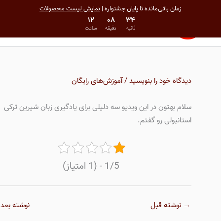
رش
فهرست
زمان باقی‌مانده تا پایان جشنواره |
نمایش لیست محصولات
ه
۱۲
۰۸
۳۴
اصلی
پایان مهلت در 16 مرداد 1405 00:00
ثانیه
دقیقه
ساعت
حتوا
دیدگاه‌ خود را بنویسید
/
آموزش‌های رایگان
سلام بهتون در این ویدیو سه دلیلی برای یادگیری زبان شیرین ترکی
استانبولی رو گفتم.
1/5 - (1 امتیاز)
→
نوشته قبل
نوشته بعد