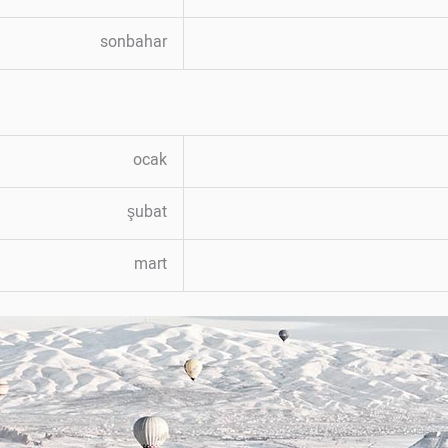
sonbahar
ocak
şubat
mart